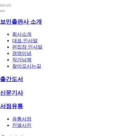
보민출판사 소개
회사소개
대표 인사말
편집장 인사말
경영이념
작가님께
찾아오시는길
출간도서
신문기사
서점유통
유통서점
진열사진