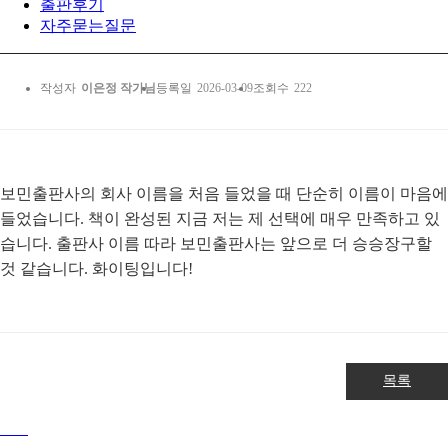
출판후기
자주묻는질문
작성자
이은정 작가님
등록일
2026-03-09
조회수
222
보민출판사의 회사 이름을 처음 들었을 때 단순히 이름이 마음에
들었습니다. 책이 완성된 지금 저는 제 선택에 매우 만족하고 있
습니다. 출판사 이름 따라 보민출판사는 앞으로 더 승승장구할
것 같습니다. 화이팅입니다!
목록