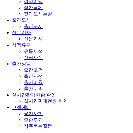
경영이념
작가님께
찾아오시는길
출간도서
출간도서
신문기사
신문기사
서점유통
유통서점
진열사진
출간상담
출간조건
출간과정
출간비용
출간문의
실시간판매현황 확인
실시간판매현황 확인
고객센터
공지사항
출판후기
자주묻는질문