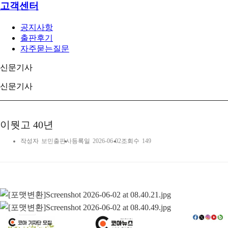
고객센터
공지사항
출판후기
자주묻는질문
신문기사
신문기사
이뭣고 40년
작성자
보민출판사
등록일
2026-06-02
조회수
149