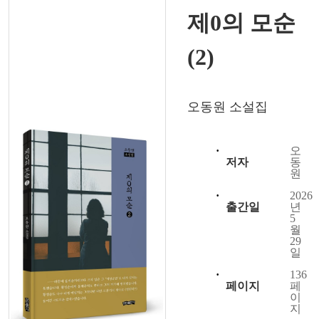
제0의 모순
(2)
오동원 소설집
오
저자
동
원
2026
출간일
년
5
월
29
일
136
페이지
페
이
지