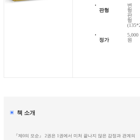
변
판형
형
판
형
(135*
5,000
정가
원
도서 구매하기
책 소개
   『제0의 모순』 2권은 1권에서 미처 끝나지 않은 감정과 관계의 