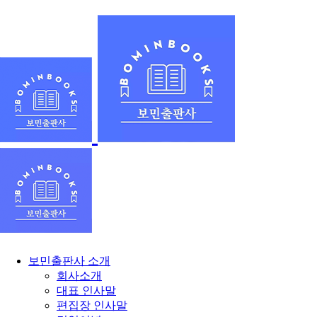
보민출판사 소개
회사소개
대표 인사말
편집장 인사말