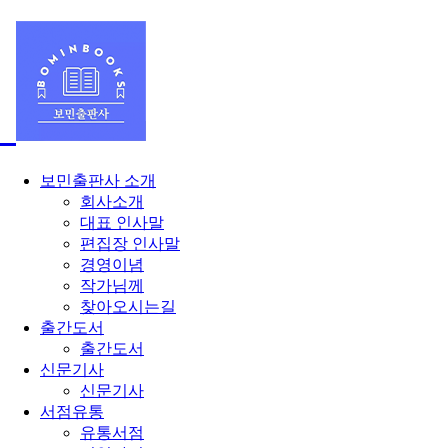
보민출판사 소개
회사소개
대표 인사말
편집장 인사말
경영이념
작가님께
찾아오시는길
출간도서
출간도서
신문기사
신문기사
서점유통
유통서점