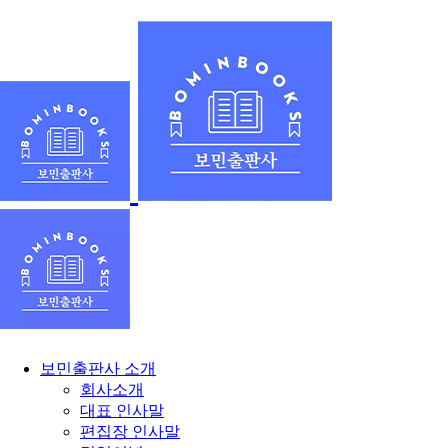
보민출판사 소개
회사소개
대표 인사말
편집장 인사말