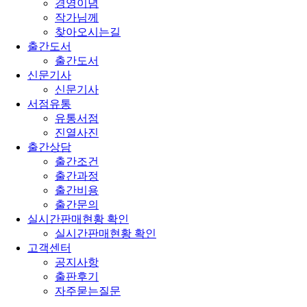
경영이념
작가님께
찾아오시는길
출간도서
출간도서
신문기사
신문기사
서점유통
유통서점
진열사진
출간상담
출간조건
출간과정
출간비용
출간문의
실시간판매현황 확인
실시간판매현황 확인
고객센터
공지사항
출판후기
자주묻는질문