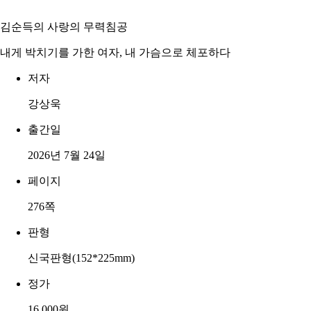
김순득의 사랑의 무력침공
내게 박치기를 가한 여자, 내 가슴으로 체포하다
저자
강상욱
출간일
2026년 7월 24일
페이지
276쪽
판형
신국판형(152*225mm)
정가
16,000원