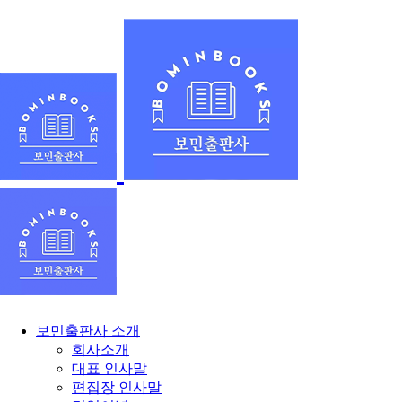
보민출판사 소개
회사소개
대표 인사말
편집장 인사말