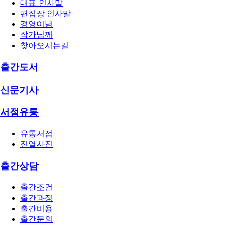
대표 인사말
편집장 인사말
경영이념
작가님께
찾아오시는길
출간도서
신문기사
서점유통
유통서점
진열사진
출간상담
출간조건
출간과정
출간비용
출간문의