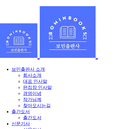
보민출판사 소개
회사소개
대표 인사말
편집장 인사말
경영이념
작가님께
찾아오시는길
출간도서
출간도서
신문기사